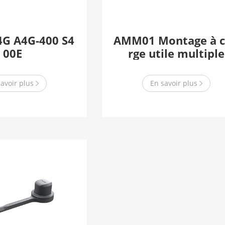
4G A4G-400 S4
AMM01 Montage à 
00E
rge utile multiple
savoir plus
En savoir plus