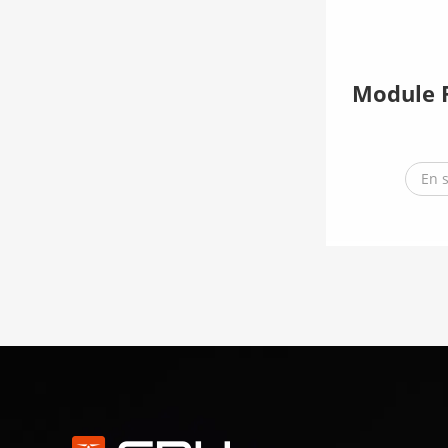
Module R
En 