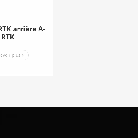
TK arrière A-
RTK
savoir plus