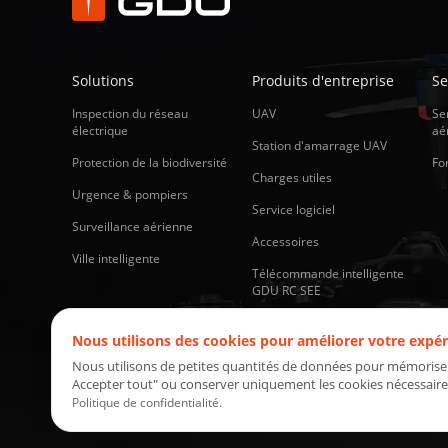
Solutions
Produits d'entreprise
Se
Inspection du réseau
UAV
Se
électrique
aé
Station d'amarrage UAV
Protection de la biodiversité
Fo
Charges utiles
Urgence & pompiers
Service logiciel
Surveillance aérienne
Accessoires
Ville intelligente
Télécommande intelligente
GDU RC SEE
Nous utilisons des cookies pour améliorer votre expér
Nous utilisons de petites quantités de données pour mémoriser v
Accepter tout" ou conserver uniquement les cookies nécessaire
Politique de confidentialité
.
Copyright © GDU TECHNOLOGY Tous droits réservés