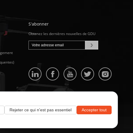
S'abonner
Obtenez les dernières nouvelles de GDU
argement
équentes)
Rejeter ce qui n'est pas essentiel
Accepter tout
Contrat utilisateur
Politique de confidentialité de GDU