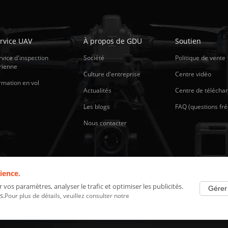
rvice UAV
À propos de GDU
Soutien
rvice d'inspection
Société
Politique de vente
rienne
Culture d'entreprise
Centre vidéo
rmation en vol
Actualités
Centre de téléch
Les blogs
FAQ (questions fr
Nous contacter
ience.
os paramètres, analyser le trafic et optimiser les publicités.
Gérer
s.
Pour plus de détails, veuillez consulter notre