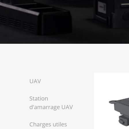
UAV
Station
d'amarrage UAV
Charges utiles