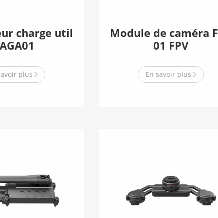
ur charge util
Module de caméra 
 AGA01
01 FPV
savoir plus
En savoir plus